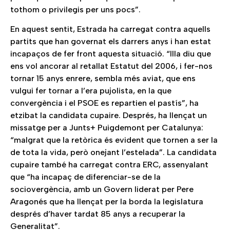
tothom o privilegis per uns pocs”.
En aquest sentit, Estrada ha carregat contra aquells
partits que han governat els darrers anys i han estat
incapaços de fer front aquesta situació. “Illa diu que
ens vol ancorar al retallat Estatut del 2006, i fer-nos
tornar 15 anys enrere, sembla més aviat, que ens
vulgui fer tornar a l’era pujolista, en la que
convergència i el PSOE es repartien el pastís”, ha
etzibat la candidata cupaire. Després, ha llençat un
missatge per a Junts+ Puigdemont per Catalunya:
“malgrat que la retòrica és evident que tornen a ser la
de tota la vida, però onejant l’estelada”. La candidata
cupaire també ha carregat contra ERC, assenyalant
que “ha incapaç de diferenciar-se de la
sociovergència, amb un Govern liderat per Pere
Aragonés que ha llençat per la borda la legislatura
després d’haver tardat 85 anys a recuperar la
Generalitat”.